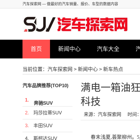
汽车探索网
— 做最好的汽车销量、报价、车型的数据内容
首页
新闻中心
汽车大全
当前位置：
汽车探索网
>
新闻中心
>
新车热点
满电一箱油狂
汽车品牌推荐(TOP10)
科技
1.
奔驰SUV
2.
玛莎拉蒂SUV
来源：汽车探索网
时间：2
3.
丰田SUV
春末浅夏,荟聚柳州。5月
4.
斯柯达SUV