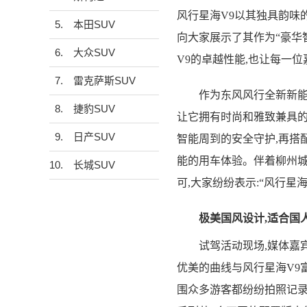
风行星海V9以其独具韵味
5.
本田SUV
向大家展示了其作为“豪华
6.
大众SUV
V9的卓越性能,也让每一
7.
雷克萨斯SUV
作为东风风行全新新能源
8.
捷豹SUV
让它拥有时尚和雅致兼具的
9.
日产SUV
智能周到的安全守护,再搭配
能的用车体验。伴着柳州城
10.
长城SUV
可,大家纷纷表示:“风行星
极美国风设计,适合国
试驾活动现场,媒体嘉宾
优美的曲线与风行星海V9
围众多游客都纷纷拍照记录。