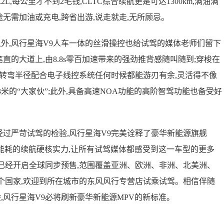
2L,每公里才不到2毛钱,CLTC综合续航更是可达1300km,满油满
途无需加油或充电,跨省出游,说走就走,无所顾忌。
,风行星海V9人车一体的丝滑操控也给试驾的媒体老师们留下
直的大道上,由8.8s零百加速带来的强劲推背感随叫随到;穿梭在
最小转弯半径配合电子线控系统任何时候都能游刃有余,灵活得不像
过3米的“大家伙”;此外,具备高速NOA功能的高阶智驾功能也备受好
过严苛试驾的检验,风行星海V9完美诠释了豪华新能源旗舰
低能耗的续航硬核实力,让所有试驾媒体都感受到这一车型的更多
9已经开启全球同步预售,范围覆盖亚洲、欧洲、非洲、北美洲、
多个国家,欢迎到所在城市的东风风行专营店试乘试驾。相信伴随
,风行星海V9必将刷新豪华新能源MPV的新标准。