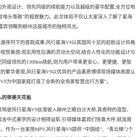
的外观设计、领先同级的续航能力以及越级的豪华配置,全方位地
智电头等舱”的极致魅力。此次体验不仅让大家深入了解了星海
位嘉宾领略到柳州这座城市的独特风光。
序列下的首款成果,风行星海V9以其国风十足的前脸设计风格
视觉美感;而实用性拉满的灵动大空间,结合人性化的功能设计与
同级领先的1300km续航,则为用户带来更安心、更便捷、更智
的繁华景观,风行星海V9以优异的产品素质博得现场媒体高度认
海V9为中国家庭打造了全新的全场景智慧出行方案”。
人的审美天花板
驾驶风行星海V9丝滑驶入柳州之眼白沙大桥,其奇特的造型、
富含中式美学的设计相得益彰,引得媒体嘉宾们惊喜大呼,就连周
作为一台家用MPV,风行星海V9提供 “中国结”、“青云梯”2个