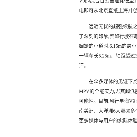
V9的综合百公里油耗低至1.
电即可从北京直抵上海,中
远近无忧的超强续航之外
了深刻的印象,譬如行驶在笔
蜿蜒的小道时,6.15m的
一辆车长5.25m、轴距超
评。
在众多媒体的见证下,经
MPV的全能实力,尤其超
可能性。目前,风行星海V
南美洲、大洋洲6大洲80
更多媒体与用户的实际体验