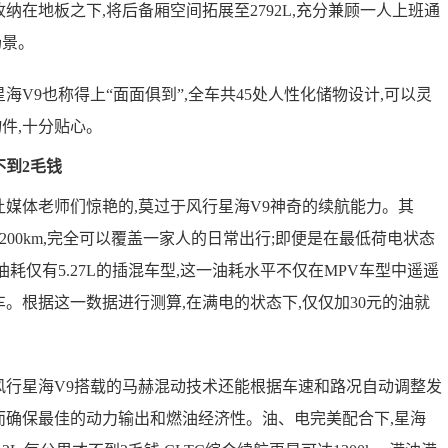
纳在地板之下,将后备厢空间拓展至2792L,充分兼顾一人上班通
场景。
V9也称得上“面面俱到”,全车共45处人性化储物设计,可以灵
件,十分贴心。
不到2毛钱
媒体老师们惊艳的,莫过于风行星海V9神奇的续航能力。其
到200km,完全可以覆盖一家人的日常出行;即便是在最低荷电状态
油耗仅有5.27L的插混车型,这一油耗水平不仅在MPV车型中遥遥
车。根据这一数据进行测算,在满电的状态下,仅仅加30元的油就
行星海V9搭载的马赫混动技术还能根据车速和路况自动调整发
而确保最佳的动力输出和燃油经济性。油、电完美配合下,星海