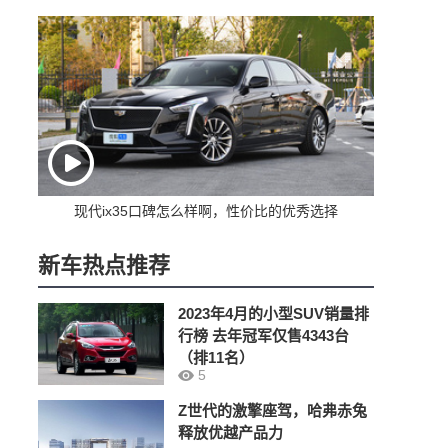
现代ix35口碑怎么样啊，性价比的优秀选择
新车热点推荐
2023年4月的小型SUV销量排
行榜 去年冠军仅售4343台
（排11名）
5
Z世代的激擎座驾，哈弗赤兔
释放优越产品力