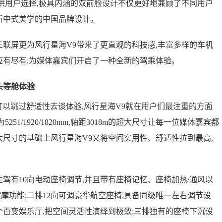
供用户选择,极具内涵的双前脸设计不仅更好地兼顾了不同用户
新中式美学的中国品牌设计。
联屏更为风行星海V9带来了更直观的科技感,丰富多样的车机
应有尽有,为媒体嘉宾们开启了一种全新的驾乘体验。
头等舱体验
以跳过舒适性去谈体验,风行星海V9就在用户们最注重的方面
251/1920/1820mm,轴距3018m的超大尺寸让每一位媒体嘉宾都
大尺寸的基础上风行星海V9又将空间实用性、舒适性拉到最高,
有10向电动座椅调节,并且带有座椅记忆、座椅加热/通风以
摩功能;二排12向可调豪华航空座椅,具备同级唯一左右调节设
个百变娱乐厅,把空间灵活性演绎到极致;三排独有的座椅下沉设