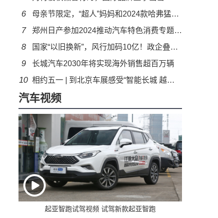
6
母亲节限定，“超人”妈妈和2024款哈弗猛龙CP感满分
7
郑州日产参加2024推动汽车特色消费专题研讨会
8
国家“以旧换新”，风行加码10亿！政企叠加至高超70000元，史无前例！
9
长城汽车2030年将实现海外销售超百万辆
10
相约五一 | 到北京车展感受“智能长城 越野长城 世界长城”
汽车视频
起亚智跑试驾视频 试驾新款起亚智跑