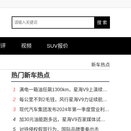
测评
视频
SUV报价
新车热点
热门新车热点
1
满电一箱油狂飙1300km，星海V9上演续航黑科技
2
每公里不到2毛钱，风行星海V9力证续航硬核实力
3
现代汽车集团发布2024年第一季度营业利润率，位居全球第一
4
加30元油能跑多远，星海V9百家媒体试驾明天见
5
对待侵权假冒行为，国际品牌重拳出击