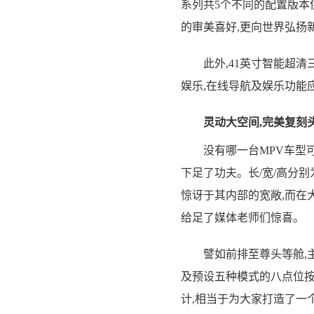
系列共5个不同的配置版本
的审美喜好,更向世界弘扬
此外,41英寸智能超清三
娱乐,在线导航及娱乐功能
灵动大空间,完美复刻
没有哪一台MPV车型可
下足了功夫。长/宽/高分别为5
惊讶于其内部的宽敞,而在
给足了媒体老师们惊喜。
譬如前排至尊头等舱,主驾
及预设五种模式的八点位按
计,相当于为大家打造了一