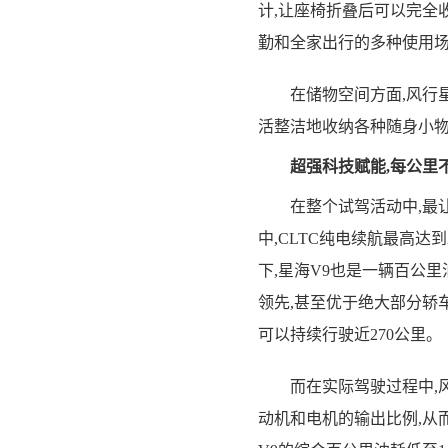
计,让座椅折叠后可以完全收
勤和全家出行的多种使用
在储物空间方面,风行星海
活整洁地收纳各种随身小物
超强科技赋能,每公里
在整个试驾活动中,最让
中,CLTC纯电续航最高达
下,星海V9也是一辆百公里
领先,甚至优于绝大部分轿
可以持续行驶近270公里。
而在实际驾驶过程中,风
动机和电机的输出比例,从