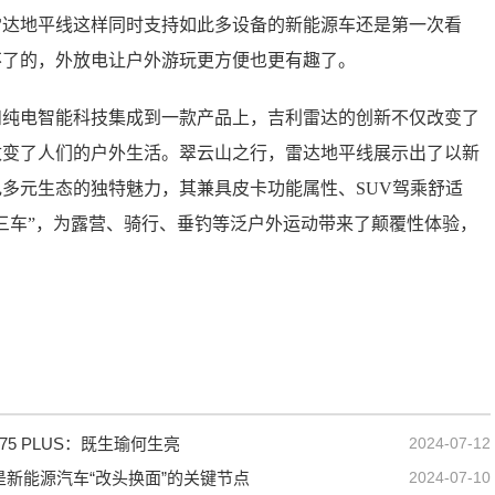
雷达地平线这样同时支持如此多设备的新能源车还是第一次看
不了的，外放电让户外游玩更方便也更有趣了。
电智能科技集成到一款产品上，吉利雷达的创新不仅改变了
改变了人们的户外生活。翠云山之行，雷达地平线展示出了以新
多元生态的独特魅力，其兼具皮卡功能属性、SUV驾乘舒适
三车”，为露营、骑行、垂钓等泛户外运动带来了颠覆性体验，
75 PLUS：既生瑜何生亮
2024-07-12
将是新能源汽车“改头换面”的关键节点
2024-07-10