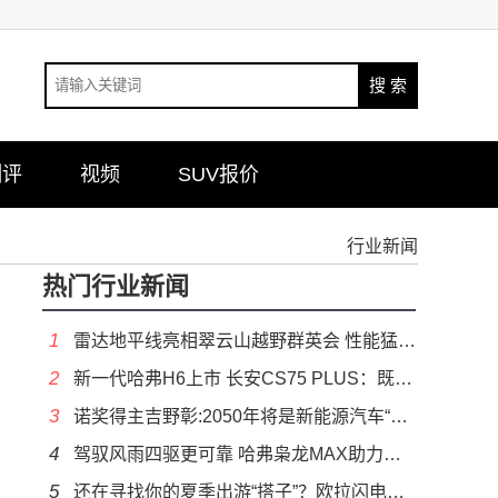
测评
视频
SUV报价
行业新闻
热门行业新闻
1
雷达地平线亮相翠云山越野群英会 性能猛、放电强征服全场
2
新一代哈弗H6上市 长安CS75 PLUS：既生瑜何生亮
3
诺奖得主吉野彰:2050年将是新能源汽车“改头换面”的关键节点
4
驾驭风雨四驱更可靠 哈弗枭龙MAX助力从容出行
5
还在寻找你的夏季出游“搭子”？欧拉闪电猫携5.1万钜惠已就位