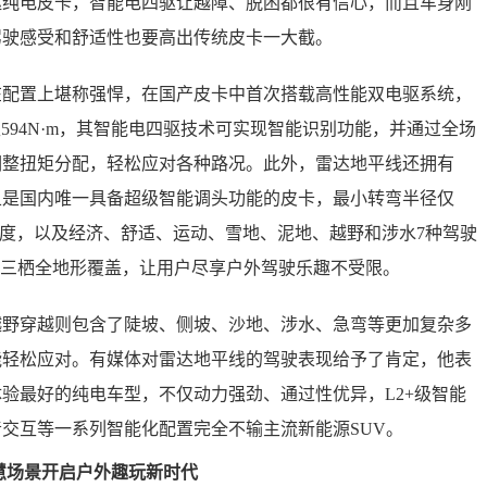
驱纯电皮卡，智能电四驱让越障、脱困都很有信心，而且车身刚
驾驶感受和舒适性也要高出传统皮卡一大截。
置上堪称强悍，在国产皮卡中首次搭载高性能双电驱系统，
矩594N·m，其智能电四驱技术可实现智能识别功能，并通过全场
调整扭矩分配，轻松应对各种路况。此外，雷达地平线还拥有
并且是国内唯一具备超级智能调头功能的皮卡，最小转弯半径仅
大爬坡度，以及经济、舒适、运动、雪地、泥地、越野和涉水7种驾驶
”三栖全地形覆盖，让用户尽享户外驾驶乐趣不受限。
穿越则包含了陡坡、侧坡、沙地、涉水、急弯等更加复杂多
能轻松应对。有媒体对雷达地平线的驾驶表现给予了肯定，他表
验最好的纯电车型，不仅动力强劲、通过性优异，L2+级智能
交互等一系列智能化配置完全不输主流新能源SUV。
智慧场景开启户外趣玩新时代