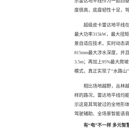
示雷达地平线作为一款四
度很高，底盘韧性十足，
超级皮卡雷达地平线在配
最大功率315kW，最大扭
景自适应技术，实时动态
815mm最大涉水深度，
3.5m；再加上95%最
模式，真正实现了“水路山
相比场地越野，丛林越野
样的路况，雷达地平线均
示这是其驾驶过的全地形体
驾驶辅助、全场景智能语音
有“电”不一样 多元