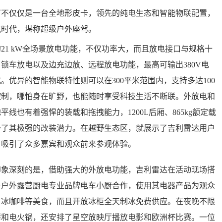
仅仅是一台全地形皮卡，领先的纯电生态和智能物联配置，
气时代，堪称超级户外座驾。
1 kW全场景放电功能，不仅功率大，而且放电接口与规格十
锁车放电以及边充边放、远程放电功能，最高可输出380V电
。优异的智能物联特性则可以在300平米范围内，支持多达100
控制，哪怕身在旷野，也能随时享受科技生活不断联。外放电和
线也有着强悍的装载和拖拽能力，1200L后厢、865kg额定载
，赋予了其极强的改装潜力。在越野生态区，就展示了吉利雷达用户
，吸引了众多嘉宾和观众前来参观体验。
深刻的是，借助强大的外放电功能，吉利雷达在活动现场搭
与户外露营厨电专业品牌电车小厨合作，使用其电器产品为观众
、冰咖啡等美食，而且开放冰柜全天制冰免费供应。在夜晚不限
烤和电火锅，还安排了星空放映厅播放电影和欧洲杯比赛。一位