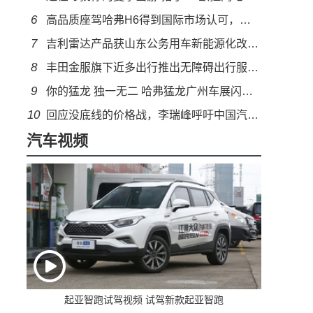
6
高品质座驾哈弗H6得到国际市场认可，新一代哈弗H6全面进阶
7
吉利雷达产品获山东公务用车新能源化改革优先采购权
8
丰田金服旗下近多出行推出无障碍出行服务，需求群体即刻开启“自由出行”
9
你的猛龙 独一无二 哈弗猛龙广州车展闪耀登场
10
回应没底线的价格战，李瑞峰呼吁中国汽车企业应集体向上
汽车视频
起亚智跑试驾视频 试驾新款起亚智跑