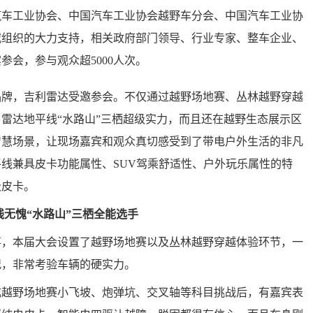
汽车工业协会、中国汽车工业协会越野车分会、中国汽车工业协
威组织的大力支持，相关政府部门领导、行业专家、整车企业、
参会，参与观众超5000人次。
，吉利雷达受邀参会。不仅通过越野场地赛、丛林越野穿越
雷达地平线“水路山”三栖超级实力，而且还在越野生态展示区
智慧场景，让现场嘉宾和观众真切感受到了带电户外生活的非凡
线兼具皮卡功能属性、SUV驾乘舒适性、户外玩乐属性的特
级皮卡。
线无愧“水路山”三栖全能选手
本届大会设置了越野场地赛以及丛林越野穿越体验环节，一
况，非常考验车辆的硬实力。
野场地赛小飞坡、炮弹坑、交叉轴等科目挑战后，有嘉宾表