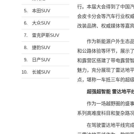
行。本届大会得到了中国
5.
本田SUV
会皮卡分会等汽车行业权
6.
大众SUV
改装品牌、权威媒体等嘉宾
7.
雷克萨斯SUV
作为新能源户外生态品牌
8.
捷豹SUV
和公路体验等环节，展示了
9.
日产SUV
和露营区搭建了带电露营
魅力，充分展现了雷达地平
10.
长城SUV
点，堪称一车抵三车的超
超强超智能
雷达地平
作为一场越野圈的盛事，
系列高难度科目和复杂路
在驾驶雷达地平线完成越