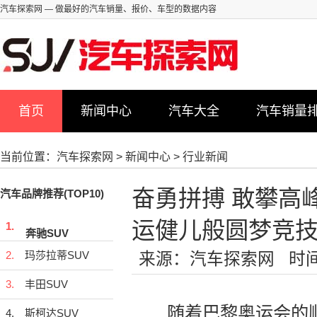
汽车探索网
— 做最好的汽车销量、报价、车型的数据内容
首页
新闻中心
汽车大全
汽车销量
当前位置：
汽车探索网
>
新闻中心
>
行业新闻
奋勇拼搏 敢攀高峰
汽车品牌推荐(TOP10)
运健儿般圆梦竞
1.
奔驰SUV
2.
玛莎拉蒂SUV
来源：汽车探索网
时间：
3.
丰田SUV
随着巴黎奥运会的顺利
4.
斯柯达SUV