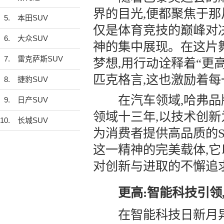
界的目光,便都聚焦于那
5.
本田SUV
仅是体育竞技的巅峰对
6.
大众SUV
神的集中展现。在这片
7.
雷克萨斯SUV
梦想,用行动诠释着“更
匹克格言,这也激励着
8.
捷豹SUV
在汽车领域,哈弗品牌
9.
日产SUV
领域十三年,以技术创新
10.
长城SUV
为消费者提供高品质的SU
这一精神的完美载体,它
对创新与进取的不懈追
更高:智能科技引领
在智能科技日新月异的